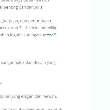
. Karena daya tahannya dan
i penting dan simbolis.
enghargaan, dan perlombaan.
erukuran 7 – 8 cm ini memiliki
bahan logam, kuningan,
medali
sangat halus dan desain yang
k.
mpilan yang elegan dan mewah.
 keindahan, dan kemampuan untuk