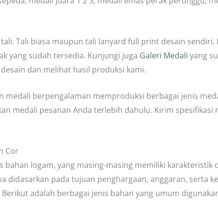
sepeda, medali juara 1 2 3, medali emas perak perunggu, me
li. Tali biasa maupun tali lanyard full print desain sendir
ak yang sudah tersedia. Kunjungi juga
Galeri Medali
yang su
 desain dan melihat hasil produksi kami.
 medali berpengalaman memproduksi berbagai jenis meda
n medali pesanan Anda terlebih dahulu. Kirim spesifikasi 
m Cor
s bahan logam, yang masing-masing memiliki karakteristik dan
ya didasarkan pada tujuan penghargaan, anggaran, serta k
gi. Berikut adalah berbagai jenis bahan yang umum digunak