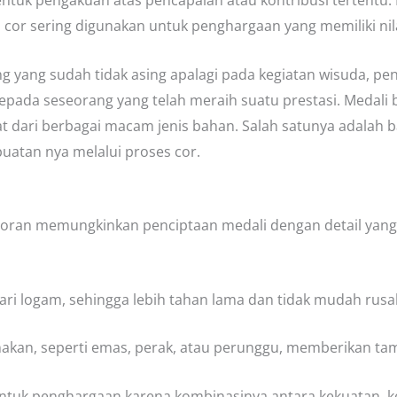
 bentuk pengakuan atas pencapaian atau kontribusi tertentu
cor sering digunakan untuk penghargaan yang memiliki nila
g yang sudah tidak asing apalagi pada kegiatan wisuda, p
epada seseorang yang telah meraih suatu prestasi. Medali b
 dari berbagai macam jenis bahan. Salah satunya adalah 
uatan nya melalui proses cor.
oran memungkinkan penciptaan medali dengan detail yang 
ari logam, sehingga lebih tahan lama dan tidak mudah rusa
akan, seperti emas, perak, atau perunggu, memberikan ta
 untuk penghargaan karena kombinasinya antara kekuatan,