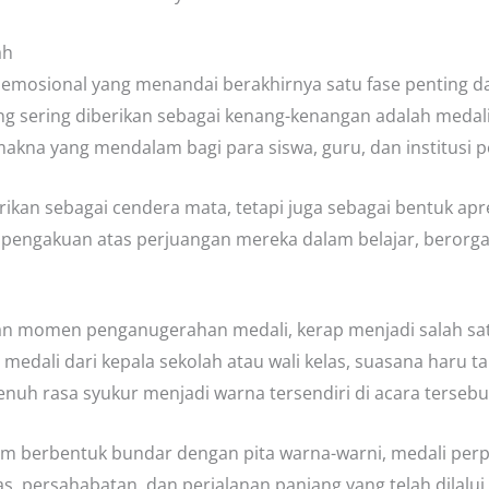
ah
mosional yang menandai berakhirnya satu fase penting da
ng sering diberikan sebagai kenang-kenangan adalah medali 
akna yang mendalam bagi para siswa, guru, dan institusi p
rikan sebagai cendera mata, tetapi juga sebagai bentuk apr
di pengakuan atas perjuangan mereka dalam belajar, beror
an momen penganugerahan medali, kerap menjadi salah sat
edali dari kepala sekolah atau wali kelas, suasana haru ta
uh rasa syukur menjadi warna tersendiri di acara tersebu
gam berbentuk bundar dengan pita warna-warni, medali perp
as, persahabatan, dan perjalanan panjang yang telah dilalu